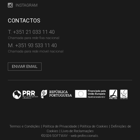
INSTAGRAM
CONTACTOS
T.
+351 21 033 11 40
Chamada para rede fixa nacional
M.
+351 93 533 11 40
Chamada para rede móvel nacional
ENVIAR EMAIL
Termos e Condições
|
Política de Privacidade
|
Política de Cookies
|
Definições de
Cookies
|
Livro de Reclamações
©2026 SOFTWAY - web professionals.