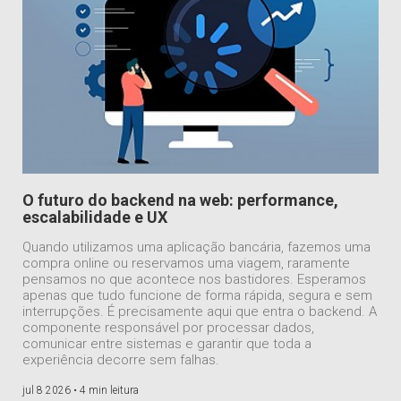
O futuro do backend na web: performance,
escalabilidade e UX
Quando utilizamos uma aplicação bancária, fazemos uma
compra online ou reservamos uma viagem, raramente
pensamos no que acontece nos bastidores. Esperamos
apenas que tudo funcione de forma rápida, segura e sem
interrupções. É precisamente aqui que entra o backend. A
componente responsável por processar dados,
comunicar entre sistemas e garantir que toda a
experiência decorre sem falhas.
jul 8 2026 •
4 min leitura