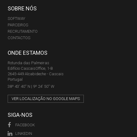
SOBRE NÓS
SOFTWAY
PARCEIROS
RECRUTAMENTO
CONTACTOS
ONDE ESTAMOS
Rotunda das Palmeiras
Edifício CascaisOffice, 1-B
2645-449 Alcabideche - Cascais
Portugal
38º 43' 40'' N | 9º 24' 50'' W
VER LOCALIZAÇÃO NO GOOGLE MAPS
SIGA-NOS
FACEBOOK
LINKEDIN