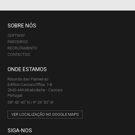
SOBRE NÓS
SOFTWAY
PARCEIROS
RECRUTAMENTO
CONTACTOS
ONDE ESTAMOS
Rotunda das Palmeiras
Edifício CascaisOffice, 1-B
2645-449 Alcabideche - Cascais
Portugal
38º 43' 40'' N | 9º 24' 50'' W
VER LOCALIZAÇÃO NO GOOGLE MAPS
SIGA-NOS