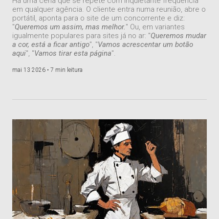
Há uma cena que se repete com inquietante frequência
em qualquer agência. O cliente entra numa reunião, abre o
portátil, aponta para o site de um concorrente e diz:
"
Queremos um assim, mas melhor.
" Ou, em variantes
igualmente populares para sites já no ar: "
Queremos mudar
a cor, está a ficar antigo
", "
Vamos acrescentar um botão
aqui
", "
Vamos tirar esta página
".
mai 13 2026 •
7 min leitura