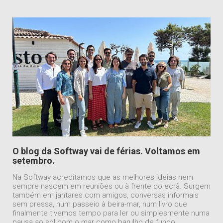
O blog da Softway vai de férias. Voltamos em
setembro.
Na Softway acreditamos que as melhores ideias nem
sempre nascem em reuniões ou à frente do ecrã. Surgem
também em jantares com amigos, conversas informais
sem pressa, num passeio à beira-mar, num livro que
finalmente tivemos tempo para ler ou simplesmente numa
pausa ao sol com o mar como barulho de fundo.