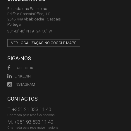
Rotunda das Palmeiras
Edifício CascaisOffice, 1-B
2645-449 Alcabideche - Cascais
Portugal
38º 43' 40'' N | 9º 24' 50'' W
VER LOCALIZAÇÃO NO GOOGLE MAPS
SIGA-NOS
FACEBOOK
LINKEDIN
INSTAGRAM
CONTACTOS
T.
+351 21 033 11 40
Chamada para rede fixa nacional
M.
+351 93 533 11 40
Chamada para rede móvel nacional