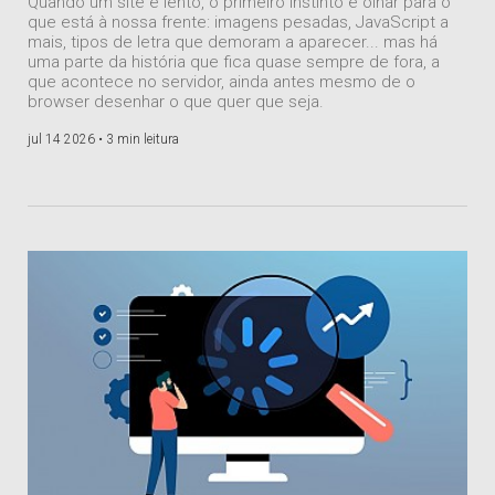
Quando um site é lento, o primeiro instinto é olhar para o
que está à nossa frente: imagens pesadas, JavaScript a
mais, tipos de letra que demoram a aparecer... mas há
uma parte da história que fica quase sempre de fora, a
que acontece no servidor, ainda antes mesmo de o
browser desenhar o que quer que seja.
jul 14 2026 •
3 min leitura