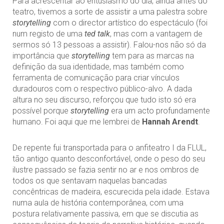
Para acrescentar ao entusiasmo do dia, ainda antes do
teatro, tivemos a sorte de assistir a uma palestra sobre
storytelling
com o director artístico do espectáculo (foi
num registo de uma
ted talk
, mas com a vantagem de
sermos só 13 pessoas a assistir). Falou-nos não só da
importância que
storytelling
tem para as marcas na
definição da sua identidade, mas também como
ferramenta de comunicação para criar vínculos
duradouros com o respectivo público-alvo. A dada
altura no seu discurso, reforçou que tudo isto só era
possível porque
storytelling
era um acto profundamente
humano. Foi aqui que me lembrei de
Hannah Arendt
.
De repente fui transportada para o anfiteatro I da FLUL,
tão antigo quanto desconfortável, onde o peso do seu
ilustre passado se fazia sentir no ar e nos ombros de
todos os que sentavam naquelas bancadas
concêntricas de madeira, escurecida pela idade. Estava
numa aula de história contemporânea, com uma
postura relativamente passiva, em que se discutia as