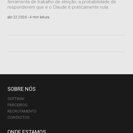
ferramenta de trabalho de eleição, a probabilidade de
responderem que é o Claude é praticamente nula.
abr 22 2026 •
4 min leitura
SOBRE NÓS
SOFTWAY
PARCEIROS
RECRUTAMENTO
CONTACTOS
ONDE ESTAMOS