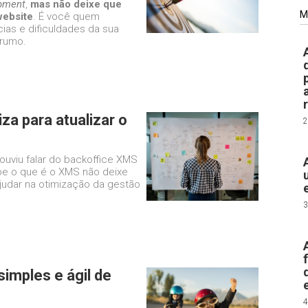
pment
,
mas não deixe que
M
website
. É você quem
ias e dificuldades da sua
 rumo.
za para atualizar o
2
ouviu falar do backoffice XMS
abe o que é o XMS não deixe
judar na otimização da gestão
3
simples e ágil de
4