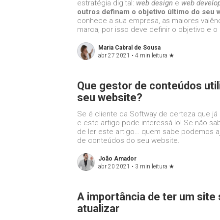
estratégia digital:
web design
e
web develo
outros definam o objetivo último do seu 
conhece a sua empresa, as maiores valênc
marca, por isso deve definir o objetivo e o
Maria Cabral de Sousa
abr 27 2021 •
4 min leitura
★
Que gestor de conteúdos utili
seu website?
Se é cliente da Softway de certeza que já 
e este artigo pode interessá-lo! Se não s
de ler este artigo… quem sabe podemos a
de conteúdos do seu website.
João Amador
abr 20 2021 •
3 min leitura
★
A importância de ter um site 
atualizar