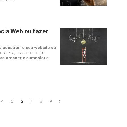
cia Web ou fazer
a construir o seu website ou
 despesa, mas como um
sa crescer e aumentar a
4
5
6
7
8
9