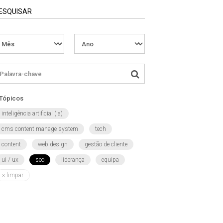
ESQUISAR
Tópicos
inteligência artificial (ia)
cms content manage system
tech
content
web design
gestão de cliente
ui / ux
seo
liderança
equipa
×
limpar