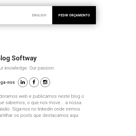
ENGLISH
PEDIR ORÇAMENTO
log Softway
ur knowledge. Our passion.
iga-nos
doramos web e publicamos neste blog o
ue sabemos, o que nos move... a nossa
aixão. Siga-nos no linkedin onde iremos
artilhar os posts que destacamos aqui.