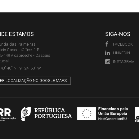
NDE ESTAMOS
SIGA-NOS
unda das Palmeiras
FACEBOOK
fício CascaisOffice, 1-B
LINKEDIN
5-449 Alcabideche - Cascais
tugal
INSTAGRAM
43' 40'' N | 9º 24' 50'' W
ER LOCALIZAÇÃO NO GOOGLE MAPS