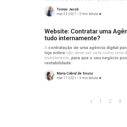
Tomás Jacob
mar 23 2021 •
3 min leitura
★
Website: Contratar uma Agên
tudo internamente?
A
contratação de uma agência digital par
loja online
não deve ser vista como uma
investimento,
para que o seu negócio pos
rentabilidade
.
Maria Cabral de Sousa
mar 17 2021 •
3 min leitura
★
1
2
3