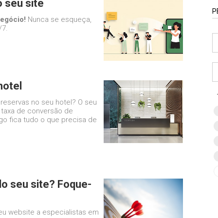
o seu site
P
negócio!
Nunca se esqueça,
/7.
hotel
 reservas no seu hotel? O seu
a taxa de conversão de
igo fica tudo o que precisa de
do seu site? Foque-
eu website a especialistas em