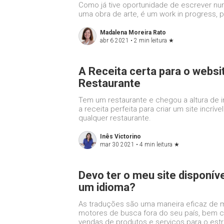
Como já tive oportunidade de escrever num
uma obra de arte, é um work in progress, 
Madalena Moreira Rato
abr 6 2021 •
2 min leitura
★
A Receita certa para o websi
Restaurante
Tem um restaurante e chegou a altura de i
a receita perfeita para criar um site incrív
qualquer restaurante.
Inês Victorino
mar 30 2021 •
4 min leitura
★
Devo ter o meu site disponív
um idioma?
As traduções são uma maneira eficaz de m
motores de busca fora do seu país, bem 
vendas de produtos e serviços para o estr