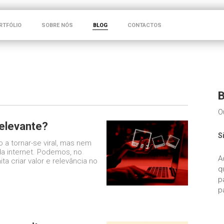
RTFÓLIO
SOBRE NÓS
BLOG
CONTACTOS
B
O
relevante?
S
a tornar-se viral, mas nem
da internet. Podemos, no
A
a criar valor e relevância no
q
p
p