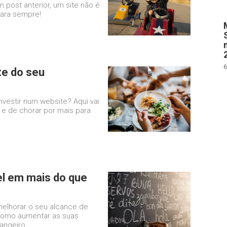
 post anterior, um site não é
para sempre!
6
te do seu
nvestir num website? Aqui vai
el e de chorar por mais para
el em mais do que
elhorar o seu alcance de
como aumentar as suas
angeiro.