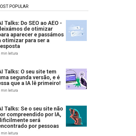
OST POPULAR
AI Talks: Do SEO ao AEO -
deixámos de otimizar
para aparecer e passámos
a otimizar para ser a
resposta
 min leitura
AI Talks: O seu site tem
uma segunda versão, e é
essa que a IA lê primeiro!
 min leitura
AI Talks: Se o seu site não
for compreendido por IA,
dificilmente será
encontrado por pessoas
 min leitura