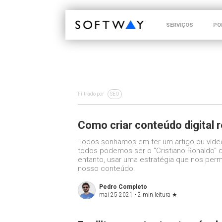
SOFTWAY - web professionals - web design
SERVIÇOS
PO
Filtrado por
SEO
Como criar conteúdo digital 
Todos sonhamos em ter um artigo ou vídeo 
todos podemos ser o "Cristiano Ronaldo" 
entanto, usar uma estratégia que nos permit
nosso conteúdo.
Pedro Completo
mai 25 2021 •
2 min leitura
★