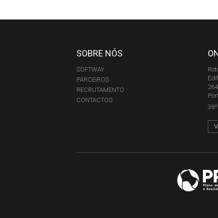
SOBRE NÓS
O
SOFTWAY
Rot
Edi
PARCEIROS
264
RECRUTAMENTO
Por
CONTACTOS
38º 
V