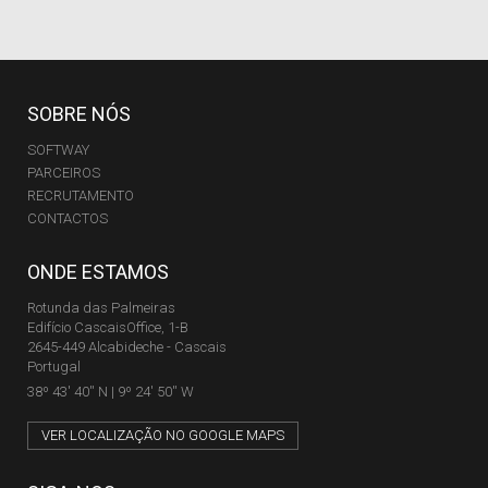
SOBRE NÓS
SOFTWAY
PARCEIROS
RECRUTAMENTO
CONTACTOS
ONDE ESTAMOS
Rotunda das Palmeiras
Edifício CascaisOffice, 1-B
2645-449 Alcabideche - Cascais
Portugal
38º 43' 40'' N | 9º 24' 50'' W
VER LOCALIZAÇÃO NO GOOGLE MAPS