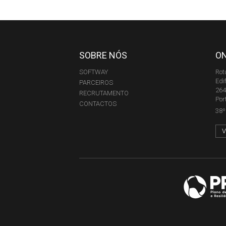
SOBRE NÓS
O
SOFTWAY
Rot
Edi
PARCEIROS
264
RECRUTAMENTO
Por
CONTACTOS
38º 
V