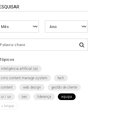
ESQUISAR
Tópicos
inteligência artificial (ia)
cms content manage system
tech
content
web design
gestão de cliente
ui / ux
seo
liderança
equipa
×
limpar