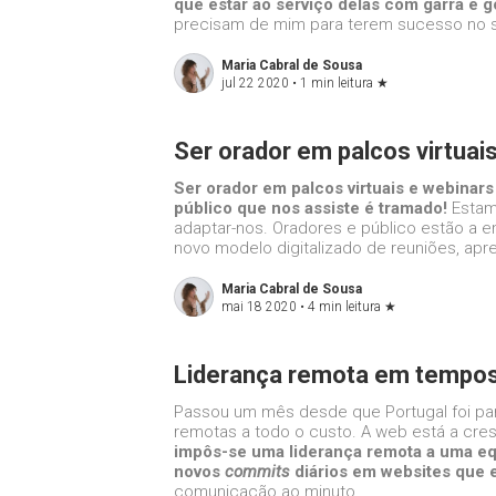
que estar ao serviço delas com garra e g
precisam de mim para terem sucesso no s
Maria Cabral de Sousa
jul 22 2020 •
1 min leitura
★
Ser orador em palcos virtuai
Ser orador em palcos virtuais e webinars
público que nos assiste é tramado!
Estam
adaptar-nos. Oradores e público estão a e
novo modelo digitalizado de reuniões, apr
Maria Cabral de Sousa
mai 18 2020 •
4 min leitura
★
Liderança remota em tempos
Passou um mês desde que Portugal foi par
remotas a todo o custo. A web está a cre
impôs-se uma liderança remota a uma equ
novos
commits
diários em websites que 
comunicação ao minuto.