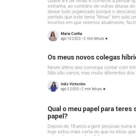
Quase a ir de férias e comecei a pensar q
estranha, ao contrário de outras alturas d
deixar tudo organizado porque o descanso
sentido que este tema “férias” tem sido 
incertos em que vivemos atualmente, facto
Maria Cunha
ago 10 2020 •
2 min leitura
★
Os meus novos colegas híbr
Neste último ano consegui contar com três
Não são carros, mas muito diferentes dos
Inês Victorino
ago 3 2020 •
2 min leitura
★
Qual o meu papel para teres
papel?
Depois de 18 anos a gerir pessoas numa
hoje estou mais certa do que no início qu