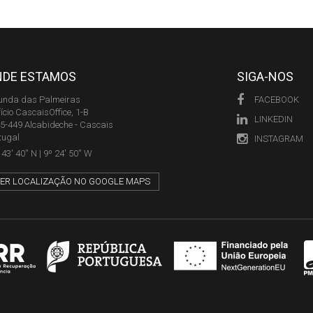
NDE ESTAMOS
SIGA-NOS
unda das Palmeiras
FACEBOOK
fício CascaisOffice, 1-B
LINKEDIN
5-449 Alcabideche - Cascais
tugal
INSTAGRAM
43' 40'' N | 9º 24' 50'' W
ER LOCALIZAÇÃO NO GOOGLE MAPS