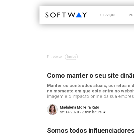
SOFTWAY - web professionals - web design
SERVIÇOS
PO
Filtrado por
Equipa
Como manter o seu site dinâ
Manter os conteúdos atuais, corretos e d
no momento em que este entra no websi
imagem e o impacto online da sua empres
Madalena Moreira Rato
set 14 2020 •
2 min leitura
★
Somos todos influenciadores