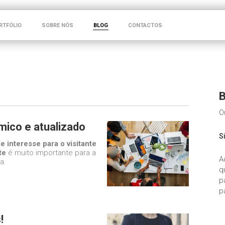
RTFÓLIO
SOBRE NÓS
BLOG
CONTACTOS
B
O
mico e atualizado
S
e interesse para o visitante
te
é muito importante para a
A
a.
q
p
p
!