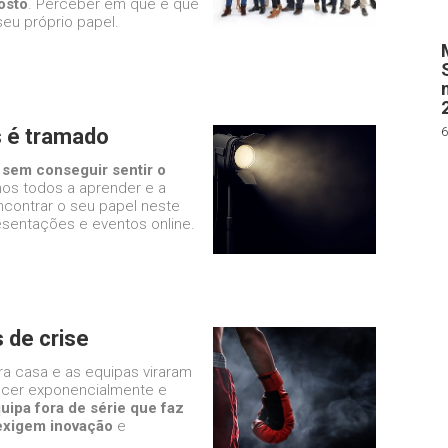
osto
. Perceber em que é que
eu próprio papel.
s é tramado
6
 sem conseguir sentir o
os todos a aprender e a
ncontrar o seu papel neste
esentações e eventos online.
 de crise
a casa e as equipas viraram
scer exponencialmente e
ipa fora de série que faz
exigem inovação
e