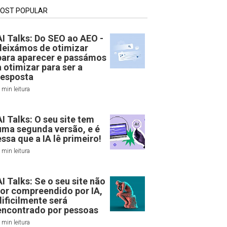
OST POPULAR
AI Talks: Do SEO ao AEO -
deixámos de otimizar
para aparecer e passámos
a otimizar para ser a
resposta
 min leitura
AI Talks: O seu site tem
uma segunda versão, e é
essa que a IA lê primeiro!
 min leitura
AI Talks: Se o seu site não
for compreendido por IA,
dificilmente será
encontrado por pessoas
 min leitura