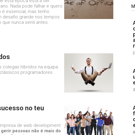
ue esta época está a ser
o ano. Nada pode falhar e quero
M
 é essencial, mas tenho
um desafio grande nos tempos
 que nunca senti antes.
2
idos
 colegas híbridos na equipa.
 clássicos programadores.
3
 sucesso no teu
 empresa de web development
e
gerir pessoas não é mais do
4