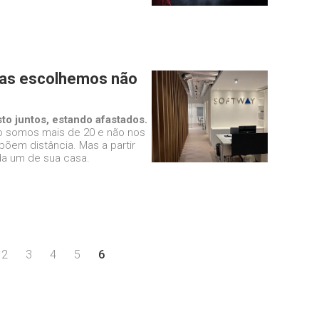
mas escolhemos não
sto juntos, estando afastados.
o somos mais de 20 e não nos
õem distância. Mas a partir
da um de sua casa.
2
3
4
5
6