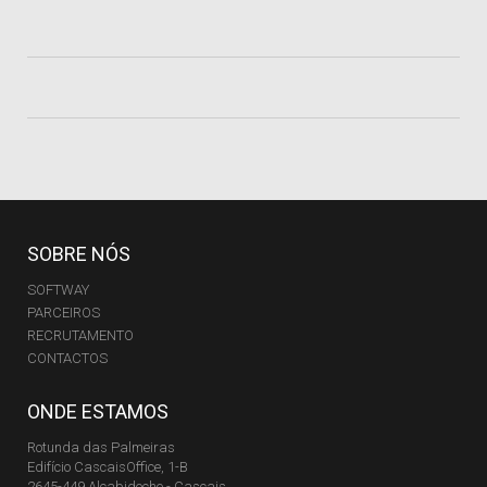
SOBRE NÓS
SOFTWAY
PARCEIROS
RECRUTAMENTO
CONTACTOS
ONDE ESTAMOS
Rotunda das Palmeiras
Edifício CascaisOffice, 1-B
2645-449 Alcabideche - Cascais