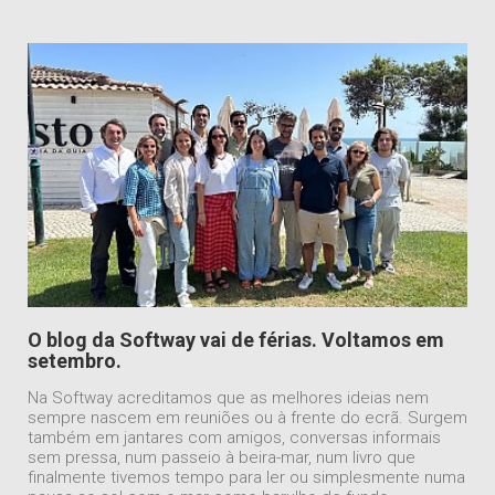
O blog da Softway vai de férias. Voltamos em
setembro.
Na Softway acreditamos que as melhores ideias nem
sempre nascem em reuniões ou à frente do ecrã. Surgem
também em jantares com amigos, conversas informais
sem pressa, num passeio à beira-mar, num livro que
finalmente tivemos tempo para ler ou simplesmente numa