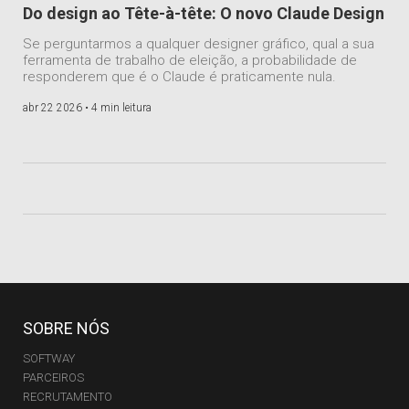
Do design ao Tête-à-tête: O novo Claude Design
Se perguntarmos a qualquer designer gráfico, qual a sua
ferramenta de trabalho de eleição, a probabilidade de
responderem que é o Claude é praticamente nula.
abr 22 2026 •
4 min leitura
SOBRE NÓS
SOFTWAY
PARCEIROS
RECRUTAMENTO