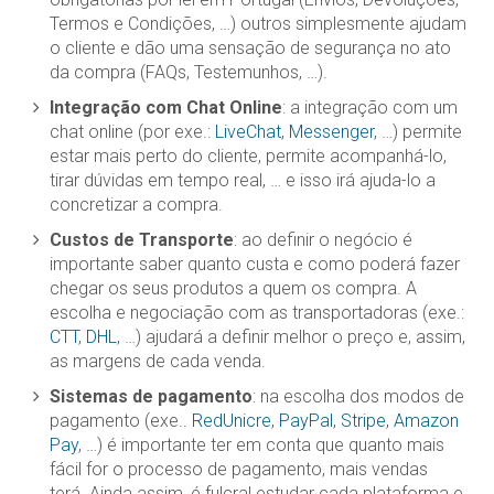
Termos e Condições, …) outros simplesmente ajudam
o cliente e dão uma sensação de segurança no ato
da compra (FAQs, Testemunhos, …).
Integração com Chat Online
: a integração com um
chat online (por exe.:
LiveChat
,
Messenger
, …) permite
estar mais perto do cliente, permite acompanhá-lo,
tirar dúvidas em tempo real, … e isso irá ajuda-lo a
concretizar a compra.
Custos de Transporte
: ao definir o negócio é
importante saber quanto custa e como poderá fazer
chegar os seus produtos a quem os compra. A
escolha e negociação com as transportadoras (exe.:
CTT
,
DHL
, …) ajudará a definir melhor o preço e, assim,
as margens de cada venda.
Sistemas de pagamento
: na escolha dos modos de
pagamento (exe..
RedUnicre
,
PayPal
,
Stripe
,
Amazon
Pay
, …) é importante ter em conta que quanto mais
fácil for o processo de pagamento, mais vendas
terá. Ainda assim, é fulcral estudar cada plataforma e