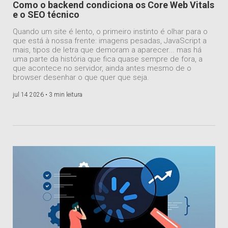
Como o backend condiciona os Core Web Vitals
e o SEO técnico
Quando um site é lento, o primeiro instinto é olhar para o
que está à nossa frente: imagens pesadas, JavaScript a
mais, tipos de letra que demoram a aparecer... mas há
uma parte da história que fica quase sempre de fora, a
que acontece no servidor, ainda antes mesmo de o
browser desenhar o que quer que seja.
jul 14 2026 •
3 min leitura