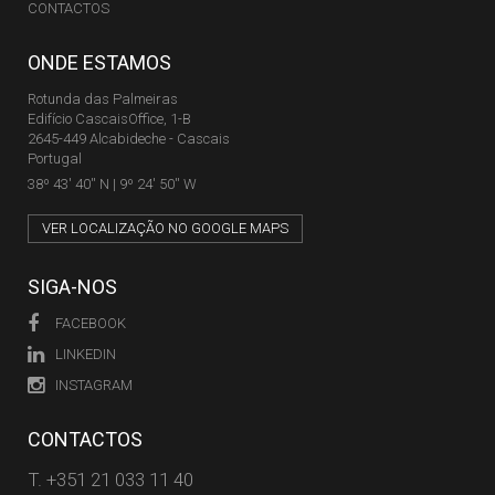
CONTACTOS
ONDE ESTAMOS
Rotunda das Palmeiras
Edifício CascaisOffice, 1-B
2645-449 Alcabideche - Cascais
Portugal
38º 43' 40'' N | 9º 24' 50'' W
VER LOCALIZAÇÃO NO GOOGLE MAPS
SIGA-NOS
FACEBOOK
LINKEDIN
INSTAGRAM
CONTACTOS
T.
+351 21 033 11 40