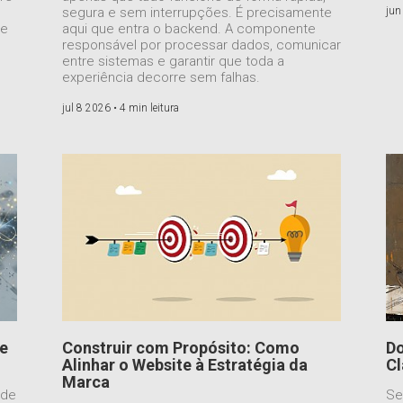
segura e sem interrupções. É precisamente
jun
ue
aqui que entra o backend. A componente
responsável por processar dados, comunicar
entre sistemas e garantir que toda a
experiência decorre sem falhas.
jul 8 2026 •
4 min leitura
ue
Construir com Propósito: Como
Do
Alinhar o Website à Estratégia da
Cl
Marca
ade
Se