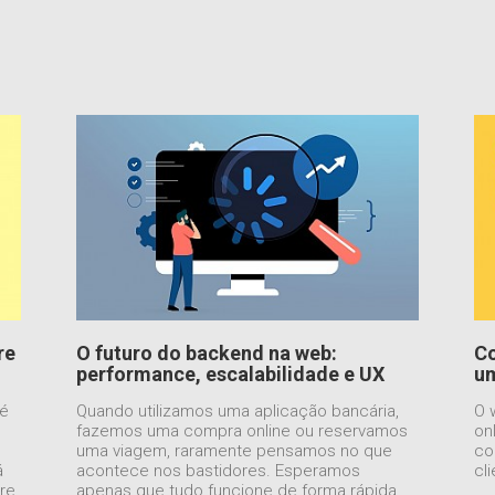
re
O futuro do backend na web:
Co
performance, escalabilidade e UX
um
 é
Quando utilizamos uma aplicação bancária,
O 
fazemos uma compra online ou reservamos
on
uma viagem, raramente pensamos no que
co
á
acontece nos bastidores. Esperamos
cl
re
apenas que tudo funcione de forma rápida,