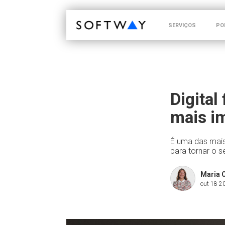
SOFTWAY - web professionals - web design
SERVIÇOS
PO
Digital
mais i
É uma das mais
para tornar o s
Maria 
out 18 2