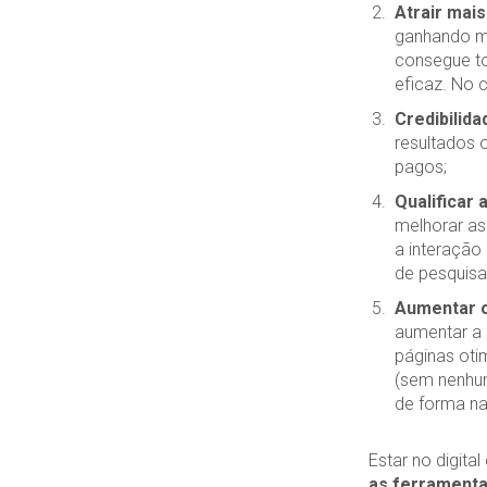
Atrair mais
ganhando ma
consegue tor
eficaz. No 
Credibilida
resultados 
pagos;
Qualificar a
melhorar as
a interação
de pesquisa
Aumentar o
aumentar a 
páginas oti
(sem nenhum
de forma nat
Estar no digita
as ferramentas