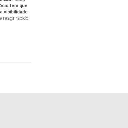
gócio tem que
 visibilidade
,
 reagir rápido,