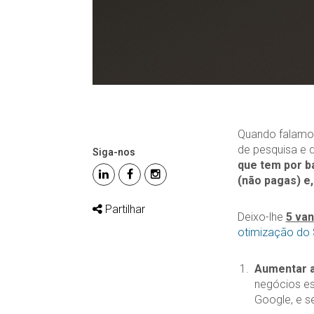
Quando falamos
de pesquisa e d
Siga-nos
que tem por b
(não pagas) e,
Partilhar
Deixo-lhe
5 va
otimização do
Aumentar as
negócios es
Google, e s