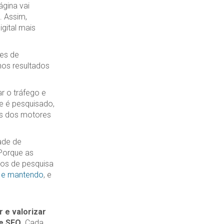
gina vai
. Assim,
igital mais
ões de
nos resultados
ar o tráfego e
e é pesquisado,
os dos motores
ade de
Porque as
vos de pesquisa
o e mantendo
, e
 e valorizar
de SEO
. Cada