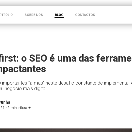
RTFÓLIO
SOBRE NÓS
BLOG
CONTACTOS
 first: o SEO é uma das ferram
mpactantes
 importantes “armas” neste desafio constante de implementar 
eu negócio mais digital.
Cunha
021 •
2 min leitura
★