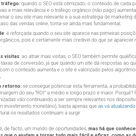
 tráfego:
quando o SEO está otimizado, o conteúdo de cada pá
is e mais relevância e o tráfego orgânico (não pago) aumenta
nar o seu site mais relevante e a sua estratégia de marketing d
caso das vendas online, torna-se ainda mais fundamental;
de
: é reforçada quando o seu site aparece nas primeiras posiç
orgânicos, pois é certamente mais credível do que se aparecer 
s visitas
: ao atrair mais visitas, o SEO também permite qualific
 taxas de conversão, já que quando um site dá respostas ao qu
 com o conteúdo aumenta e o site é valorizado pelos algoritm
;
 retorno:
se conseguir potenciar esta ferramenta, a probabilid
margem do seu “ROI” a médio e longo prazo é maior. Porquê? 
mizadas vão continuando a ser sempre relevantes nos dispositi
 investimento monetário), basta apenas que
as vá atualizand
ural os resultados continuam a surgir.
l é, de facto, um mundo de oportunidades,
mas há que conhecer
 que o ajudam a tornar tudo mais fácil e eficaz, como as 