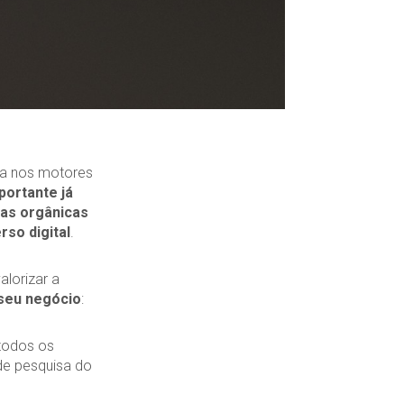
ia nos motores
portante já
tas orgânicas
rso digital
.
lorizar a
seu negócio
:
todos os
de pesquisa do