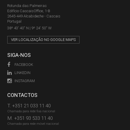
Rotunda das Palmeiras
Edifício CascaisOffice, 1-B
2645-449 Alcabideche - Cascais
Portugal
38º 43' 40'' N | 9º 24' 50'' W
VER LOCALIZAÇÃO NO GOOGLE MAPS
SIGA-NOS
FACEBOOK
LINKEDIN
INSTAGRAM
CONTACTOS
T.
+351 21 033 11 40
Chamada para rede fixa nacional
M.
+351 93 533 11 40
Chamada para rede móvel nacional