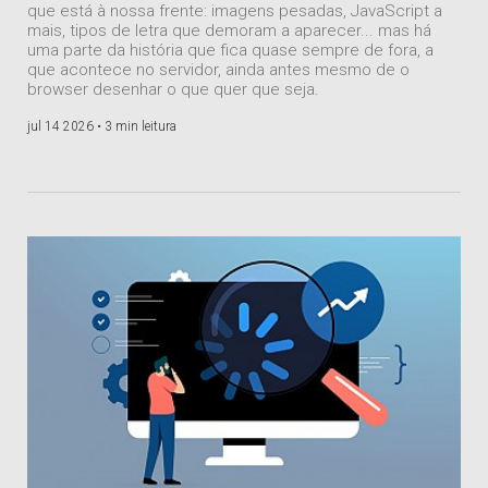
que está à nossa frente: imagens pesadas, JavaScript a
mais, tipos de letra que demoram a aparecer... mas há
uma parte da história que fica quase sempre de fora, a
que acontece no servidor, ainda antes mesmo de o
browser desenhar o que quer que seja.
jul 14 2026 •
3 min leitura